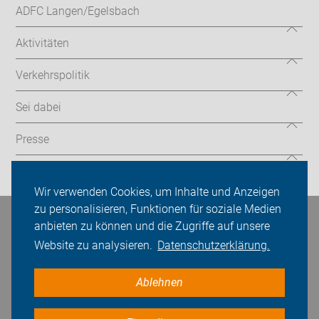
ADFC Langen/Egelsbach
Aktivitäten
Verkehrspolitik
Sei dabei
Presse
Login
Wir verwenden Cookies, um Inhalte und Anzeigen
zu personalisieren, Funktionen für soziale Medien
anbieten zu können und die Zugriffe auf unsere
Bleiben Sie in Kontakt
Website zu analysieren.
Datenschutzerklärung.
Ablehnen