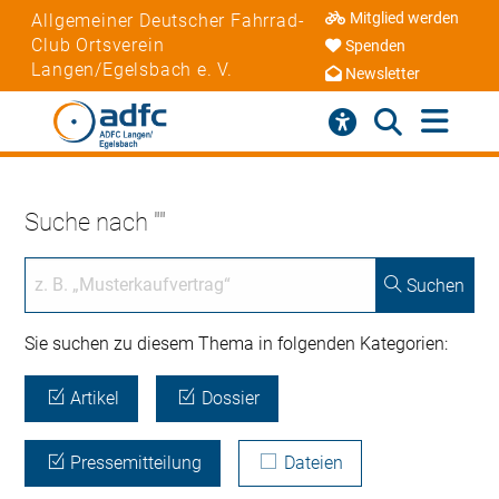
Mitglied werden
Allgemeiner Deutscher Fahrrad-
Club Ortsverein
Spenden
Langen/Egelsbach e. V.
Newsletter
Suche nach ""
Suchen
Sie suchen zu diesem Thema in folgenden Kategorien:
Artikel
Dossier
Pressemitteilung
Dateien