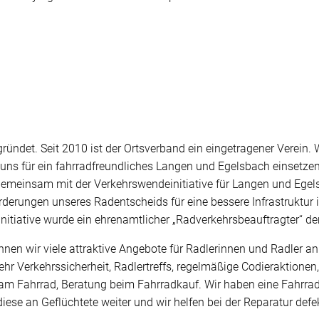
det. Seit 2010 ist der Ortsverband ein eingetragener Verein. W
 uns für ein fahrradfreundliches Langen und Egelsbach einsetze
 gemeinsam mit der Verkehrswendeinitiative für Langen und Egel
rderungen unseres Radentscheids für eine bessere Infrastruktu
 Initiative wurde ein ehrenamtlicher „Radverkehrsbeauftragter“ der
en wir viele attraktive Angebote für Radlerinnen und Radler anb
hr Verkehrssicherheit, Radlertreffs, regelmäßige Codieraktionen
 Fahrrad, Beratung beim Fahrradkauf. Wir haben eine Fahrradwerk
iese an Geflüchtete weiter und wir helfen bei der Reparatur def