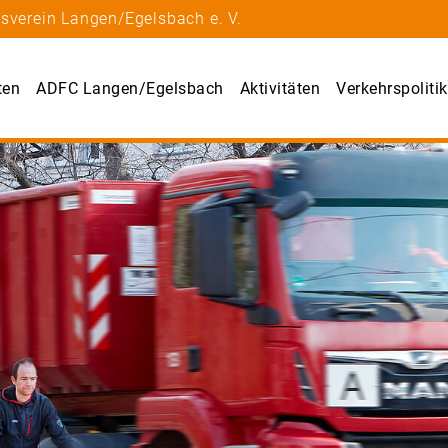
sverein Langen/Egelsbach e. V.
ten
ADFC Langen/Egelsbach
Aktivitäten
Verkehrspolitik