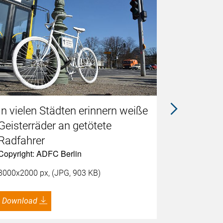
In vielen Städten erinnern weiße
ADFC-Bu
Geisterräder an getötete
Dr. Car
Copyright:
Radfahrer
Copyright: ADFC Berlin
8192x5464 
3000x2000 px, (JPG, 903 KB)
Download
Download