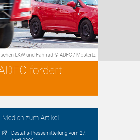
wischen LKW und Fahrrad © ADFC / Mostertz
 ADFC fordert
Medien zum Artikel
Destatis-Pressemitteilung vom 27.