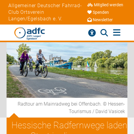
Mitglied werden
Allgemeiner Deutscher Fahrrad-
Club Ortsverein
Spenden
Langen/Egelsbach e. V.
Newsletter
Radtour am Mainradweg bei Offenbach. © Hessen-
Tourismus / David Vasicek
Hessische Radfernwege laden