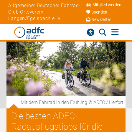
Mitglied werden
Allgemeiner Deutscher Fahrrad-
Club Ortsverein
Spenden
Langen/Egelsbach e. V.
Newsletter
Mit dem Fahrrad in den Frühling © ADFC / Herfort
Die besten ADFC-
Radausflugstipps für die